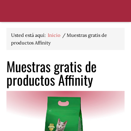
Saltar
Saltar
Saltar
a
al
al
la
contenido
pie
navegación
principal
de
principal
página
Usted está aquí:
Inicio
/
Muestras gratis de
productos Affinity
Muestras gratis de
productos Affinity