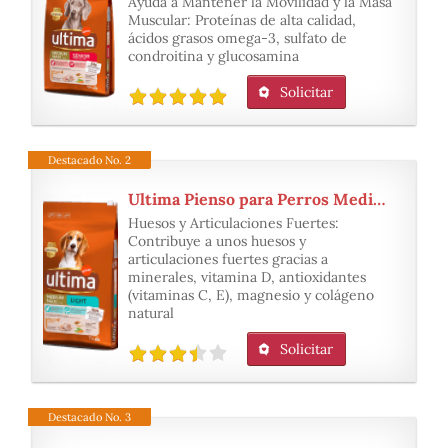
Ayuda a Mantener la Movilidad y la Masa
Muscular: Proteínas de alta calidad,
ácidos grasos omega-3, sulfato de
condroitina y glucosamina
Solicitar
Destacado No. 2
Ultima Pienso para Perros Medium-Maxi Light con Pollo
Huesos y Articulaciones Fuertes:
Contribuye a unos huesos y
articulaciones fuertes gracias a
minerales, vitamina D, antioxidantes
(vitaminas C, E), magnesio y colágeno
natural
Solicitar
Destacado No. 3