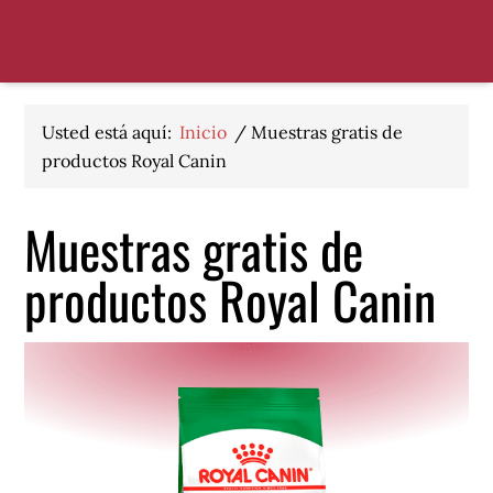
Saltar
Saltar
Saltar
a
al
al
la
contenido
pie
navegación
principal
de
principal
página
Usted está aquí:
Inicio
/
Muestras gratis de
productos Royal Canin
Muestras gratis de
productos Royal Canin