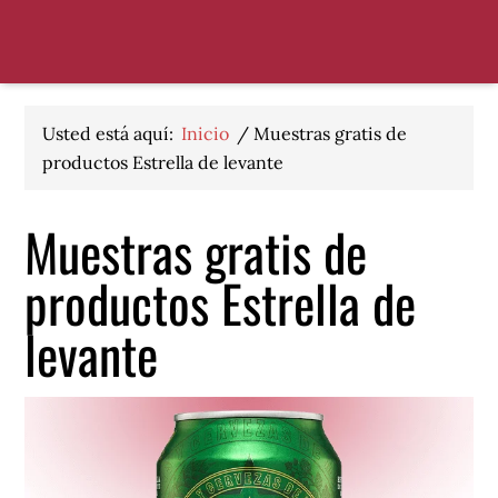
Saltar
Saltar
Saltar
a
al
al
la
contenido
pie
navegación
principal
de
principal
página
Usted está aquí:
Inicio
/
Muestras gratis de
productos Estrella de levante
Muestras gratis de
productos Estrella de
levante