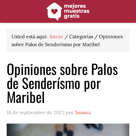
Saltar
Saltar
Saltar
a
al
al
la
contenido
pie
navegación
principal
de
principal
página
Usted está aquí:
Inicio
/
Categorías
/
Opiniones
sobre Palos de Senderísmo por Maribel
Opiniones sobre Palos
de Senderísmo por
Maribel
18 de septiembre de 2023 por
Susana