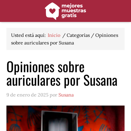
Saltar
Saltar
Saltar
a
al
al
la
contenido
pie
navegación
principal
de
principal
página
Usted está aquí:
Inicio
/
Categorías
/
Opiniones
sobre auriculares por Susana
Opiniones sobre
auriculares por Susana
9 de enero de 2025 por
Susana