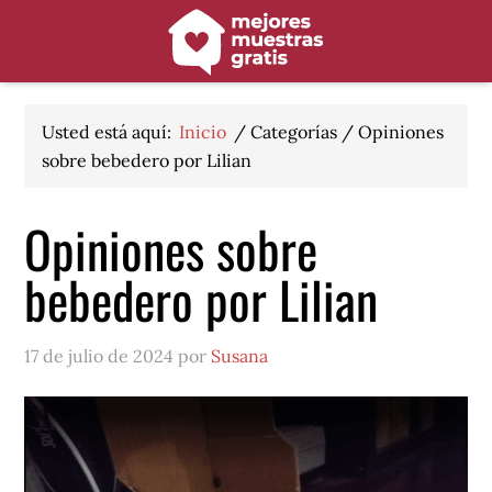
Saltar
Saltar
Saltar
a
al
al
la
contenido
pie
navegación
principal
de
principal
página
Usted está aquí:
Inicio
/
Categorías
/
Opiniones
sobre bebedero por Lilian
Opiniones sobre
bebedero por Lilian
17 de julio de 2024 por
Susana