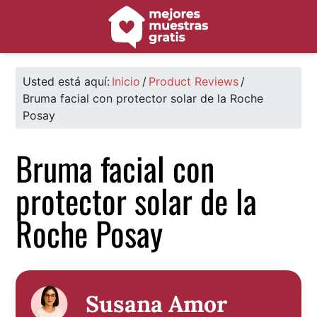
Saltar
Saltar
Saltar
a
al
al
la
contenido
pie
navegación
principal
de
principal
página
Usted está aquí:
Inicio
/
Product Reviews
/
Bruma facial con protector solar de la Roche
Posay
Bruma facial con
protector solar de la
Roche Posay
Susana Amor