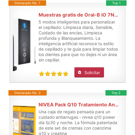
Destacado No. 1
Top 1
Muestras gratis de Oral-B iO 7N Cepillo de Dientes Eléctrico con Mango Recargable
5 modos inteligentes para personalizar
el cepillado: Limpieza diaria, Sensible,
Cuidado de las encías, Limpieza
profunda y Blanqueamiento. La
inteligencia artificial reconoce tu estilo
de cepillado y te guía para limpiar todos
los dientes para que no dejes ni un área
sin cepillar.
Solicitar
Destacado No. 2
Top 2
NIVEA Pack Q10 Tratamiento Antiarrugas 4 semanas, Caja de regalo mujer
Una caja de regalo pensada para un
cuidado antiarrugas - nivea q10 power
día fp30 y noche. La fórmula patentada
de este set de cremas con coenzima
q10 y creatina