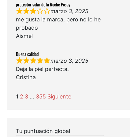
protector solar de la Roche Posay
marzo 3, 2025
me gusta la marca, pero no lo he
probado
Aismel
Buena calidad
marzo 3, 2025
Deja la piel perfecta.
Cristina
Navegación
Página
Página
Página
Página
1
2
3
…
355
Siguiente
de
las
reseñas
del
sitio
Tu puntuación global