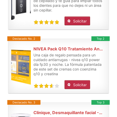
de cepillado y te guía para limpiar todos
los dientes para que no dejes ni un área
sin cepillar.
Solicitar
Destacado No. 2
Top 2
NIVEA Pack Q10 Tratamiento Antiarrugas 4 semanas, Caja de regalo mujer
Una caja de regalo pensada para un
cuidado antiarrugas - nivea q10 power
día fp30 y noche. La fórmula patentada
de este set de cremas con coenzima
q10 y creatina
Solicitar
Destacado No. 3
Top 3
Clinique, Desmaquillante facial - 125 ml.