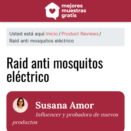
Saltar
Saltar
Saltar
a
al
al
la
contenido
pie
navegación
principal
de
principal
página
Usted está aquí:
Inicio
/
Product Reviews
/
Raid anti mosquitos eléctrico
Raid anti mosquitos
eléctrico
Susana Amor
Influencer y probadora de nuevos
productos