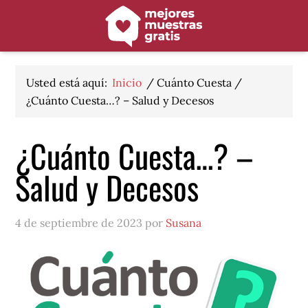
Saltar
Saltar
Saltar
a
al
al
la
contenido
pie
navegación
principal
de
principal
página
Usted está aquí:
Inicio
/
Cuánto Cuesta
/
¿Cuánto Cuesta…? – Salud y Decesos
¿Cuánto Cuesta…? –
Salud y Decesos
4 de septiembre de 2023 por
Susana