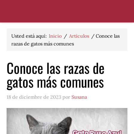
Saltar
Saltar
Saltar
a
al
al
la
contenido
pie
navegación
principal
de
principal
página
Usted está aquí:
Inicio
/
Artículos
/
Conoce las
razas de gatos más comunes
Conoce las razas de
gatos más comunes
18 de diciembre de 2023 por
Susana