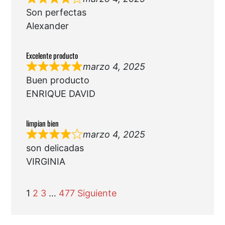
Son perfectas
Alexander
Excelente producto
marzo 4, 2025
Buen producto
ENRIQUE DAVID
limpian bien
marzo 4, 2025
son delicadas
VIRGINIA
Navegación
Página
Página
Página
Página
1
2
3
…
477
Siguiente
de
las