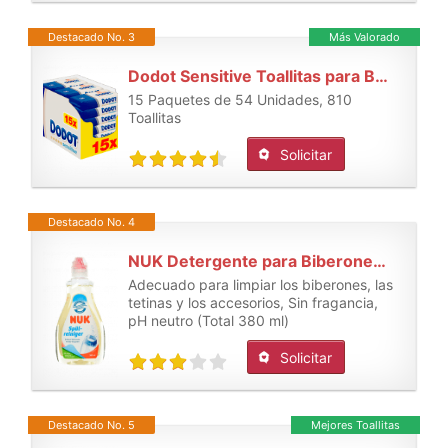
Destacado No. 3
Más Valorado
Dodot Sensitive Toallitas para Bebé
15 Paquetes de 54 Unidades, 810
Toallitas
Solicitar
Destacado No. 4
NUK Detergente para Biberones 380ml
Adecuado para limpiar los biberones, las
tetinas y los accesorios, Sin fragancia,
pH neutro (Total 380 ml)
Solicitar
Destacado No. 5
Mejores Toallitas