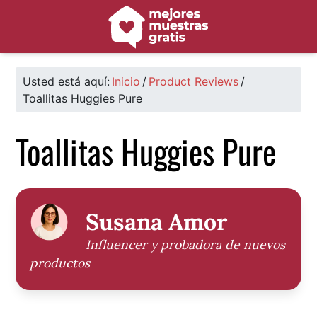
Saltar
Saltar
Saltar
a
al
al
la
contenido
pie
navegación
principal
de
principal
página
Usted está aquí:
Inicio
/
Product Reviews
/
Toallitas Huggies Pure
Toallitas Huggies Pure
Susana Amor
Influencer y probadora de nuevos
productos