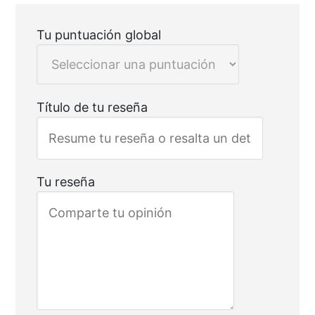
reseñas
del
sitio
Tu puntuación global
Título de tu reseña
Tu reseña