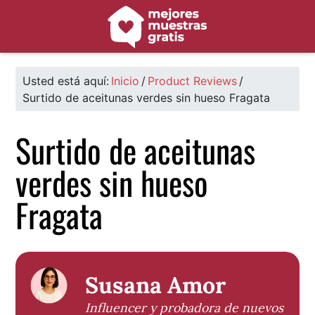
Saltar
Saltar
Saltar
a
al
al
la
contenido
pie
navegación
principal
de
principal
página
Usted está aquí:
Inicio
/
Product Reviews
/
Surtido de aceitunas verdes sin hueso Fragata
Surtido de aceitunas
verdes sin hueso
Fragata
Susana Amor
Influencer y probadora de nuevos