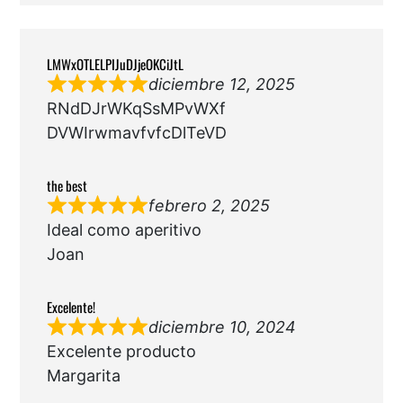
LMWxOTLELPIJuDJjeOKCiJtL
diciembre 12, 2025
RNdDJrWKqSsMPvWXf
DVWIrwmavfvfcDlTeVD
the best
febrero 2, 2025
Ideal como aperitivo
Joan
Excelente!
diciembre 10, 2024
Excelente producto
Margarita