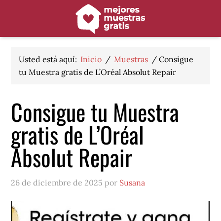
Saltar
Saltar
Saltar
a
al
al
la
contenido
pie
navegación
principal
de
principal
página
Usted está aquí:
Inicio
/
Muestras
/
Consigue
tu Muestra gratis de L’Oréal Absolut Repair
Consigue tu Muestra
gratis de L’Oréal
Absolut Repair
26 de diciembre de 2025 por
Susana