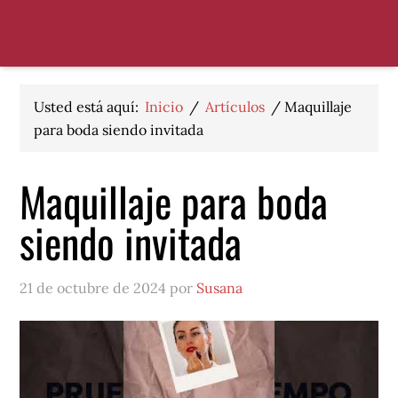
Saltar
Saltar
Saltar
a
al
al
la
contenido
pie
navegación
principal
de
principal
página
Usted está aquí:
Inicio
/
Artículos
/
Maquillaje
para boda siendo invitada
Maquillaje para boda
siendo invitada
21 de octubre de 2024 por
Susana