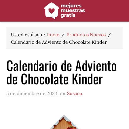
Saltar
Saltar
Saltar
a
al
al
la
contenido
pie
navegación
principal
de
principal
página
Usted está aquí:
Inicio
/
Productos Nuevos
/
Calendario de Adviento de Chocolate Kinder
Calendario de Adviento
de Chocolate Kinder
5 de diciembre de 2023 por
Susana